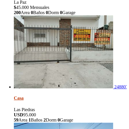
La Paz
$
45.000 Mensuales
200
Area
0
Baños
0
Dorm
0
Garage
248807
Casa
Las Piedras
USD
95.000
59
Area
1
Baños
2
Dorm
0
Garage