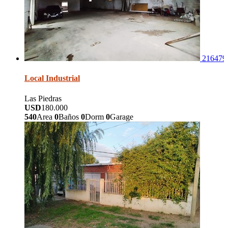
216479
Local Industrial
Las Piedras
USD
180.000
540
Area
0
Baños
0
Dorm
0
Garage