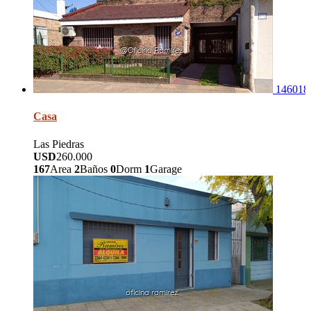
146018
Casa
Las Piedras
USD
260.000
167
Area
2
Baños
0
Dorm
1
Garage