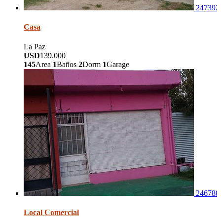
247392
Casa
La Paz
USD
139.000
145
Area
1
Baños
2
Dorm
1
Garage
246780
Local Comercial