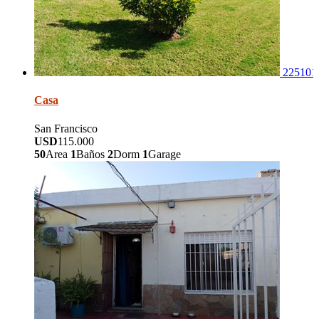
225101
Casa
San Francisco
USD
115.000
50
Area
1
Baños
2
Dorm
1
Garage