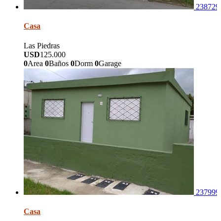
238729
Casa
Las Piedras
USD
125.000
0
Area
0
Baños
0
Dorm
0
Garage
237999
Casa