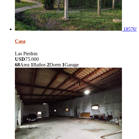
185765
Casa
Las Piedras
USD
75.000
68
Area
1
Baños
2
Dorm
1
Garage