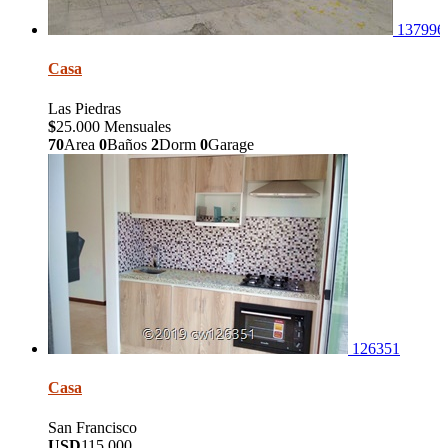
137996
Casa
Las Piedras
$
25.000 Mensuales
70
Area
0
Baños
2
Dorm
0
Garage
126351
Casa
San Francisco
USD
115.000