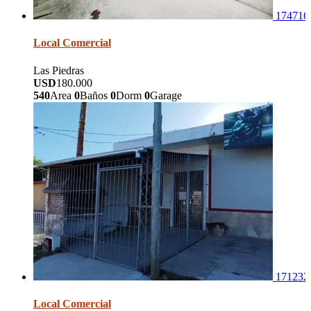
174716
Local Comercial
Las Piedras
USD
180.000
540
Area
0
Baños
0
Dorm
0
Garage
171232
Local Comercial