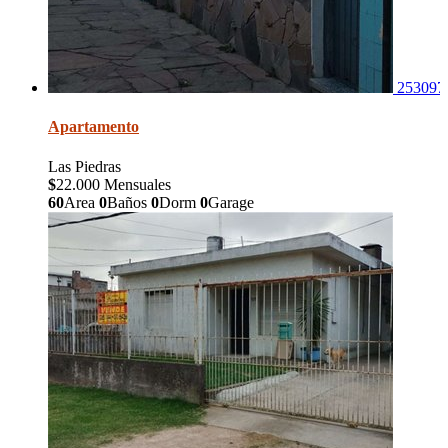
253097
Apartamento
Las Piedras
$
22.000 Mensuales
60
Area
0
Baños
0
Dorm
0
Garage