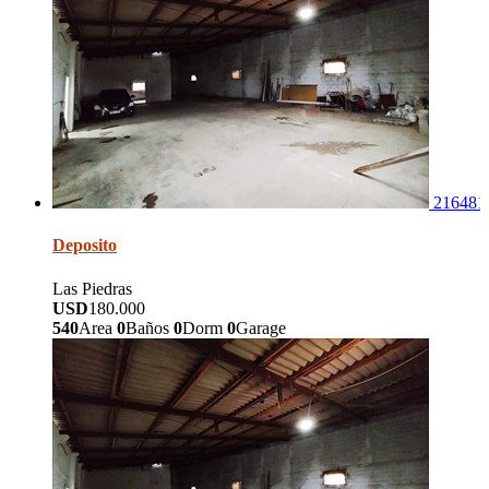
216481
Deposito
Las Piedras
USD
180.000
540
Area
0
Baños
0
Dorm
0
Garage