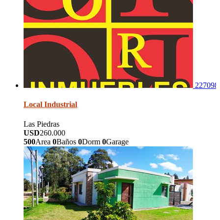
227098
Local Industrial
Las Piedras
USD
260.000
500
Area
0
Baños
0
Dorm
0
Garage