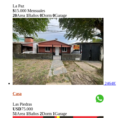
La Paz
$
15.000 Mensuales
20
Area
1
Baños
0
Dorm
0
Garage
246483
Casa
Las Piedras
USD
75.000
51
Area
1
Baños
2
Dorm
1
Garage