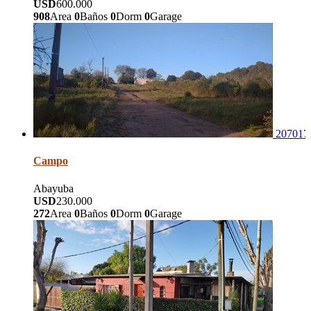
USD
600.000
908
Area
0
Baños
0
Dorm
0
Garage
207017
Campo
Abayuba
USD
230.000
272
Area
0
Baños
0
Dorm
0
Garage