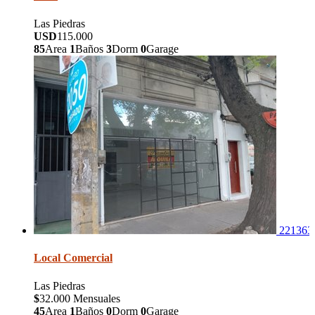
Las Piedras
USD
115.000
85
Area
1
Baños
3
Dorm
0
Garage
221363
Local Comercial
Las Piedras
$
32.000 Mensuales
45
Area
1
Baños
0
Dorm
0
Garage