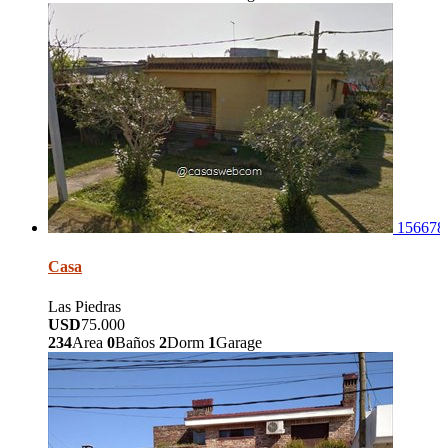
156678
Casa
Las Piedras
USD
75.000
234
Area
0
Baños
2
Dorm
1
Garage