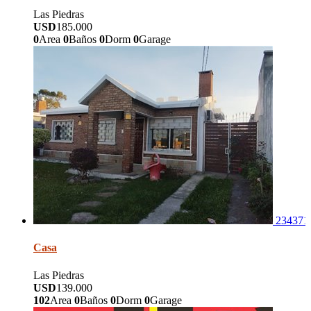
Las Piedras
USD
185.000
0
Area
0
Baños
0
Dorm
0
Garage
234371
Casa
Las Piedras
USD
139.000
102
Area
0
Baños
0
Dorm
0
Garage