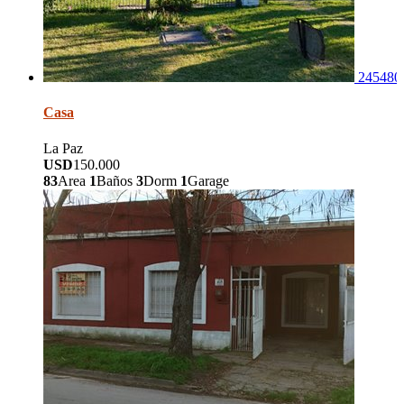
245480
Casa
La Paz
USD
150.000
83
Area
1
Baños
3
Dorm
1
Garage