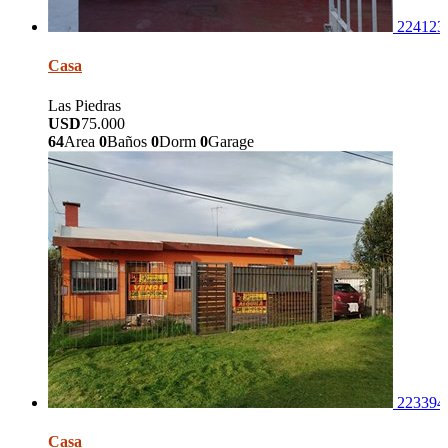
224123
Casa
Las Piedras
USD
75.000
64
Area
0
Baños
0
Dorm
0
Garage
223394
Casa