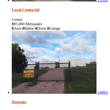
252820
Local Comercial
Centro
$
95.000 Mensuales
0
Area
0
Baños
0
Dorm
0
Garage
248818
Deposito