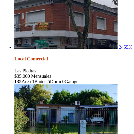
245535
Local Comercial
Las Piedras
$
35.000 Mensuales
135
Area
1
Baños
5
Dorm
0
Garage