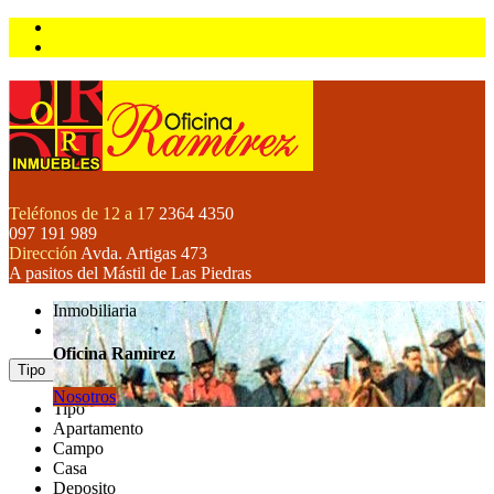
Teléfonos de 12 a 17
2364 4350
097 191 989
Dirección
Avda. Artigas 473
A pasitos del Mástil de Las Piedras
Inmobiliaria
Oficina Ramirez
Tipo
Nosotros
Tipo
Apartamento
Campo
Casa
Deposito