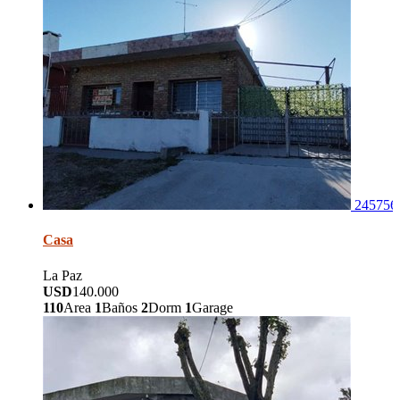
245756
Casa
La Paz
USD
140.000
110
Area
1
Baños
2
Dorm
1
Garage