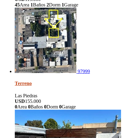
45
Area
1
Baños
2
Dorm
1
Garage
97999
Terreno
Las Piedras
USD
155.000
0
Area
0
Baños
0
Dorm
0
Garage