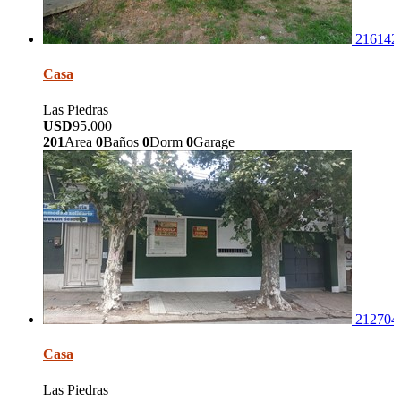
216142
Casa
Las Piedras
USD
95.000
201
Area
0
Baños
0
Dorm
0
Garage
212704
Casa
Las Piedras