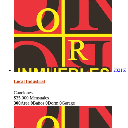
232167
Local Industrial
Canelones
$
35.000 Mensuales
300
Area
0
Baños
0
Dorm
0
Garage