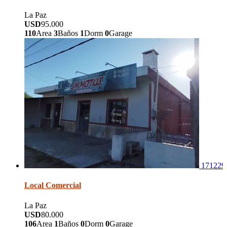
La Paz
USD
95.000
110
Area
3
Baños
1
Dorm
0
Garage
171229
Local Comercial
La Paz
USD
80.000
106
Area
1
Baños
0
Dorm
0
Garage