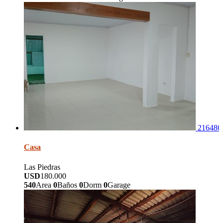
216486
Casa
Las Piedras
USD
180.000
540
Area
0
Baños
0
Dorm
0
Garage