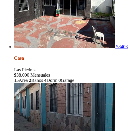
58403
Casa
Las Piedras
$
38.000 Mensuales
15
Area
2
Baños
4
Dorm
0
Garage