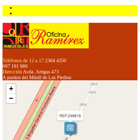
Teléfonos de 12 a 17
2364 4350
097 191 989
Dirección
Avda. Artigas 473
A pasitos del Mástil de Las Piedras
+
−
REF:248818