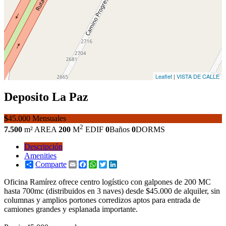
Leaflet
|
VISTA DE CALLE
Deposito
La Paz
$
45.000 Mensuales
2
7.500
m² AREA
200
M
EDIF
0
Baños
0
DORMS
Descripción
Amenities
Comparte
Email
Facebook
WhatsApp
Twitter
LinkedIn
Oficina Ramírez ofrece centro logístico con galpones de 200 MC
hasta 700mc (distribuidos en 3 naves) desde $45.000 de alquiler, sin
columnas y amplios portones corredizos aptos para entrada de
camiones grandes y esplanada importante.