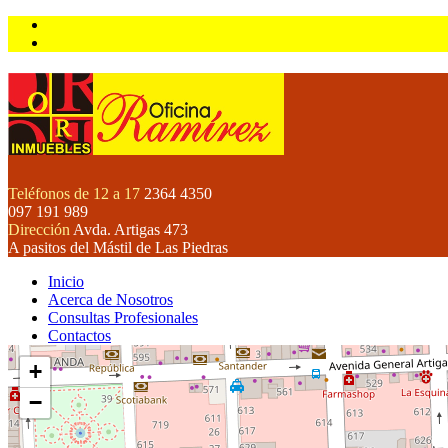
Teléfonos de 12 a 17
2364 4350
097 191 989
Dirección
Avda. Artigas 473
A pasitos del Mástil de Las Piedras
Inicio
Acerca de Nosotros
Consultas Profesionales
Contactos
+
−