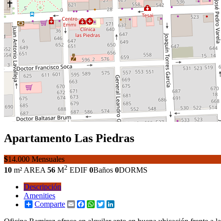
Apartamento
Las Piedras
$
14.000 Mensuales
2
10
m² AREA
56
M
EDIF
0
Baños
0
DORMS
Descripción
Amenities
Comparte
Email
Facebook
WhatsApp
Twitter
LinkedIn