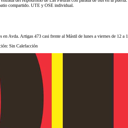
a entrada del Hipódromo de Las Piedras con parada de bus en la puerta.
 patio compartido. UTE y OSE individual.
en Avda. Artigas 473 casi frente al Mástil de lunes a viernes de 12 a 1
ión: Sin Calefacción