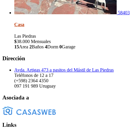
58403
Casa
Las Piedras
$
38.000 Mensuales
15
Area
2
Baños
4
Dorm
0
Garage
Dirección
Avda. Artigas 473 a pasitos del Mástil de Las Piedras
Teléfonos de 12 a 17
(+598) 2364 4350
097 191 989
Uruguay
Asociada a
Links