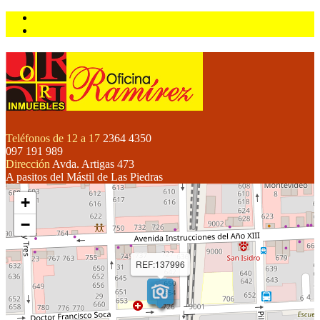
Teléfonos de 12 a 17
2364 4350
097 191 989
Dirección
Avda. Artigas 473
A pasitos del Mástil de Las Piedras
+
−
REF:137996