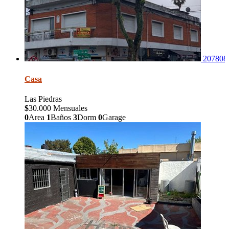
207808
Casa
Las Piedras
$
30.000 Mensuales
0
Area
1
Baños
3
Dorm
0
Garage