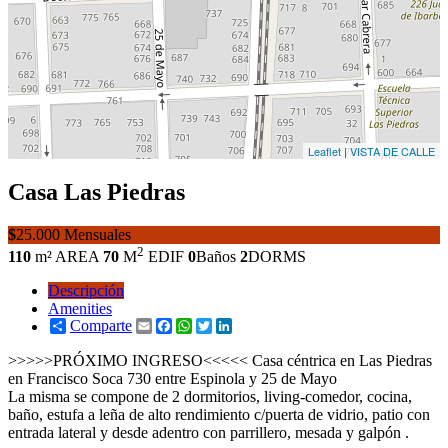
Leaflet
|
VISTA DE CALLE
Casa
Las Piedras
$
25.000 Mensuales
2
110
m² AREA
70
M
EDIF
0
Baños
2
DORMS
Descripción
Amenities
Comparte
Email
Facebook
WhatsApp
Twitter
LinkedIn
>>>>>PRÓXIMO INGRESO<<<<< Casa céntrica en Las Piedras
en Francisco Soca 730 entre Espinola y 25 de Mayo
La misma se compone de 2 dormitorios, living-comedor, cocina,
baño, estufa a leña de alto rendimiento c/puerta de vidrio, patio con
entrada lateral y desde adentro con parrillero, mesada y galpón .